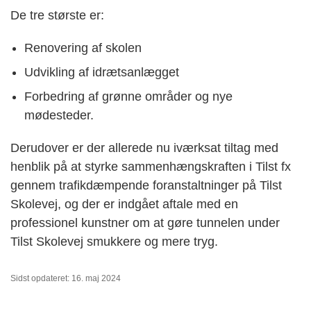
De tre største er:
Renovering af skolen
Udvikling af idrætsanlægget
Forbedring af
g
rønne områder og
nye
mødesteder.
Derudover er der allerede nu
iværksat tiltag
med
henblik på
at styrke sammenhængskraften i Tilst
fx
gennem trafikdæmpende foranstaltninger på Tilst
S
kolevej
,
og der
er indgået aftale med en
professionel kunstner
om at gøre
tunnelen under
Tilst Skolevej smukkere og mere tryg.
Sidst opdateret: 16. maj 2024